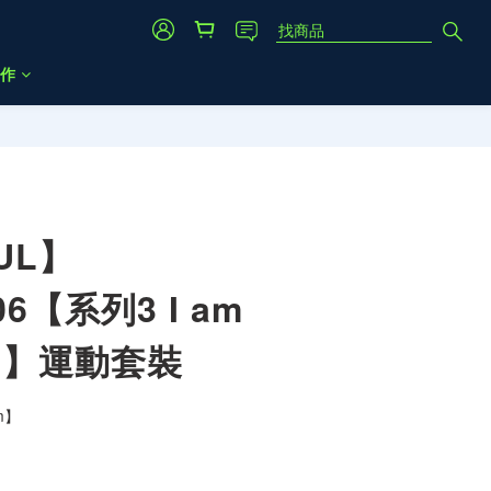
作
立即購買
UL】
06【系列3 I am
am】運動套裝
am】