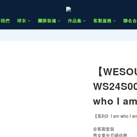
於我們
球衣
團隊裝備
作品集
客製服務
聯名合
【WESO
WS24S0
who I 
【系列3  I am who I 
全客製套裝
男女童全尺碼供應