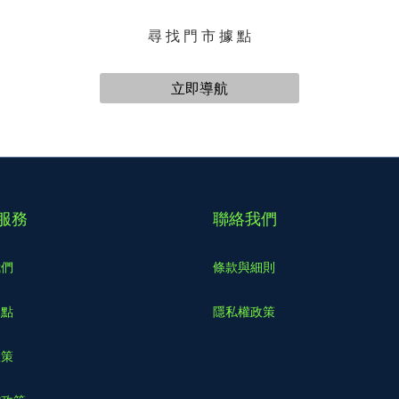
尋 找 門 市 據 點
立即導航
服務
聯絡我們
我們
條款與細則
據點
隱私權政策
政策