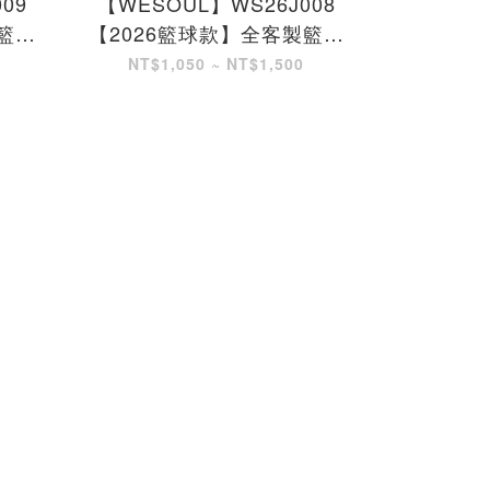
09
【WESOUL】WS26J008
【WESO
籃球
【2026籃球款】全客製籃球
【2026
服
NT$1,050 ~ NT$1,500
NT$1,