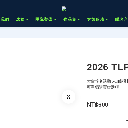
於我們
球衣
團隊裝備
作品集
客製服務
聯名合
2026 T
大會報名活動 未加購
可單獨購買次選項
NT$600