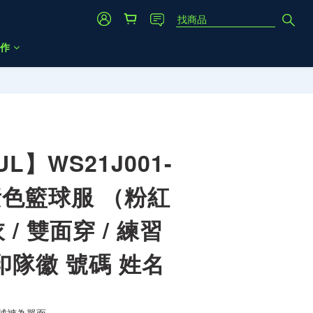
作
立即購買
L】WS21J001-
素色籃球服 （粉紅
 / 雙面穿 / 練習
燙印隊徽 號碼 姓名