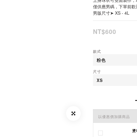
上身球衣可雙面製作，
僅供應男碼，下單前歡
男版尺寸➤ XS - 4L
NT$600
款式
尺寸
以優惠價加購商品
燙