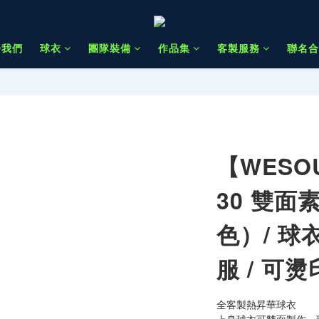
於我們
球衣
團隊裝備
作品集
客製服務
聯名合
【WESOU
30 雙面
色）/ 球衣
服 / 可
全客製熱昇華球衣