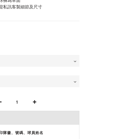
球褲為單面
迎私訊客製細節及尺寸
印隊徽、號碼、球員姓名