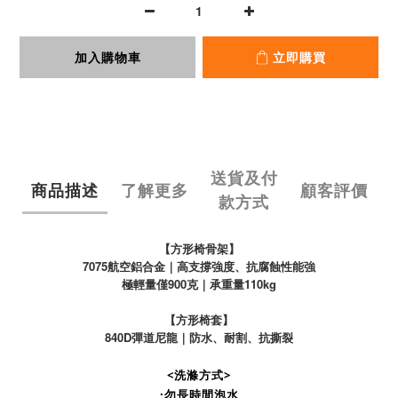
加入購物車
立即購買
送貨及付
商品描述
了解更多
顧客評價
款方式
【方形椅骨架】
7075航空鋁合金｜
高支撐強度、
抗腐蝕性能強
極輕量僅900克｜承重量110kg
【方形椅套】
840D彈道尼龍
｜
防水、耐割、抗撕裂
<洗滌方式>
·勿長時間泡水