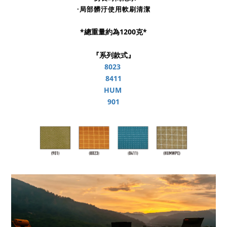
·局部髒汙使用軟刷清潔
*總重量約為1200克*
『系列款式』
8023
8411
HUM
901