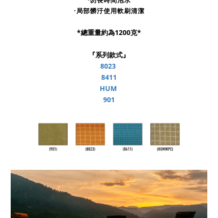
·勿長時間泡水
·局部髒汙使用軟刷清潔
*總重量約為1200克*
『系列款式』
8023
8411
HUM
901