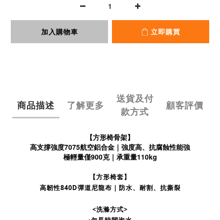
加入購物車
立即購買
送貨及付
商品描述
了解更多
顧客評價
款方式
【方形椅骨架】
高支撐強度7075航空鋁合金｜強度高、抗腐蝕性能強
極輕量僅900克｜承重量110kg
【方形椅套】
高韌性840D彈道尼龍布｜防水、耐割、抗撕裂
<洗滌方式>