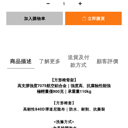
加入購物車
立即購買
送貨及付
商品描述
了解更多
顧客評價
款方式
【方形椅骨架】
高支撐強度7075航空鋁合金｜強度高、抗腐蝕性能強
極輕量僅900克｜承重量110kg
【方形椅套】
高韌性840D彈道尼龍布｜防水、耐割、抗撕裂
<洗滌方式>