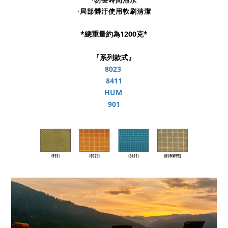
·勿長時間泡水
·局部髒汙使用軟刷清潔
*總重量約為1200克*
『系列款式』
8023
8411
HUM
901