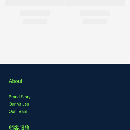
About
Brand Story
Our Values
Our Team
顧客服務