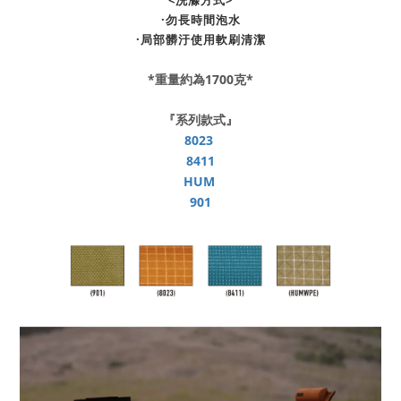
<洗滌方式>
·勿長時間泡水
·局部髒汙使用軟刷清潔
*重量約為1700克*
『系列款式』
8023
8411
HUM
901