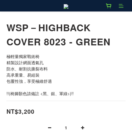
WSP－HIGHBACK
COVER 8023 - GREEN
極輕量獨家戰術椅
精製設計網面透氣孔
防水、耐割抗撕裂布料
高承重量、易組裝
包覆性強，享受極緻舒適
!!(椅腳顏色請備註 <黑、銀、軍綠>)!!
NT$3,200