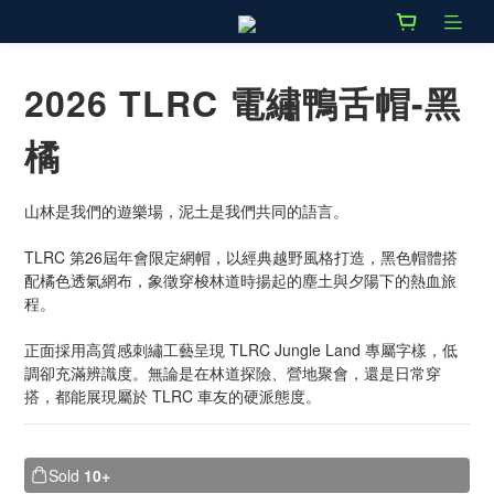
2026 TLRC 電繡鴨舌帽-黑
橘
山林是我們的遊樂場，泥土是我們共同的語言。
TLRC 第26屆年會限定網帽，以經典越野風格打造，黑色帽體搭
配橘色透氣網布，象徵穿梭林道時揚起的塵土與夕陽下的熱血旅
程。
正面採用高質感刺繡工藝呈現 TLRC Jungle Land 專屬字樣，低
調卻充滿辨識度。無論是在林道探險、營地聚會，還是日常穿
搭，都能展現屬於 TLRC 車友的硬派態度。
Sold
10+